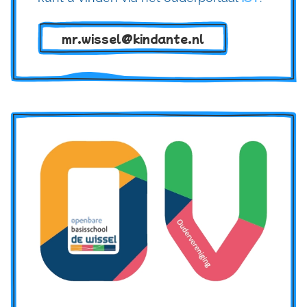
mr.wissel@kindante.nl